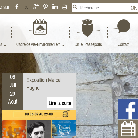
rs
Cadre de vie-Environnement
Cni et Passeports
Contact
06
Exposition Marcel
Juil
Pagnol
29
Aout
25
Exposition " Murs Murs
Juil
et Histoire de Martel"
09
Aout