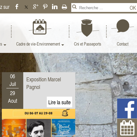
rs
Cadre de vie-Environnement
Cni et Passeports
Contact
06
Exposition Marcel
Juil
Pagnol
29
Aout
25
Exposition " Murs Murs
Juil
et Histoire de Martel"